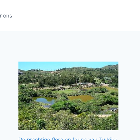
r ons
De prachtige flora en fauna van Turkije: