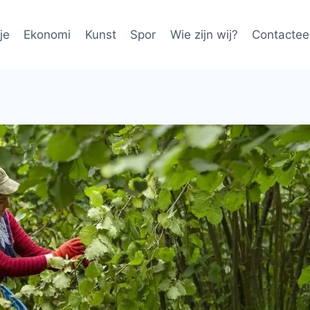
je
Ekonomi
Kunst
Spor
Wie zijn wij?
Contactee