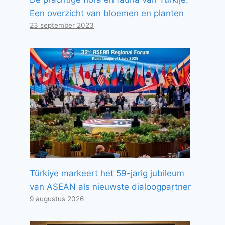
Een overzicht van bloemen en planten
23 september 2023
Türkiye markeert het 59-jarig jubileum
van ASEAN als nieuwste dialoogpartner
9 augustus 2026