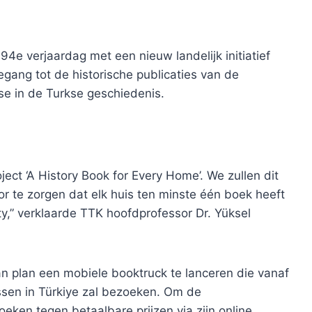
 94e verjaardag met een nieuw landelijk initiatief
egang tot de historische publicaties van de
se in de Turkse geschiedenis.
ject ‘A History Book for Every Home’. We zullen dit
or te zorgen dat elk huis ten minste één boek heeft
ty,” verklaarde TTK hoofdprofessor Dr. Yüksel
 plan een mobiele booktruck te lanceren die vanaf
ussen in Türkiye zal bezoeken. Om de
oeken tegen betaalbare prijzen via zijn online