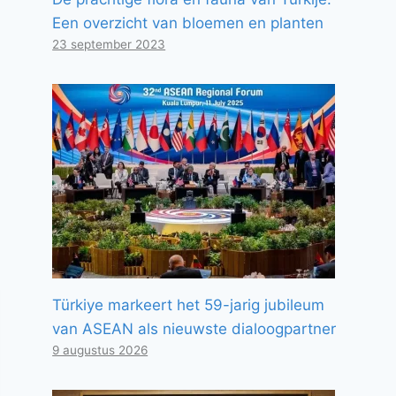
Een overzicht van bloemen en planten
23 september 2023
Türkiye markeert het 59-jarig jubileum
van ASEAN als nieuwste dialoogpartner
9 augustus 2026