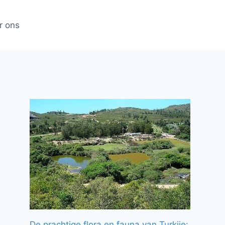
r ons
De prachtige flora en fauna van Turkije: