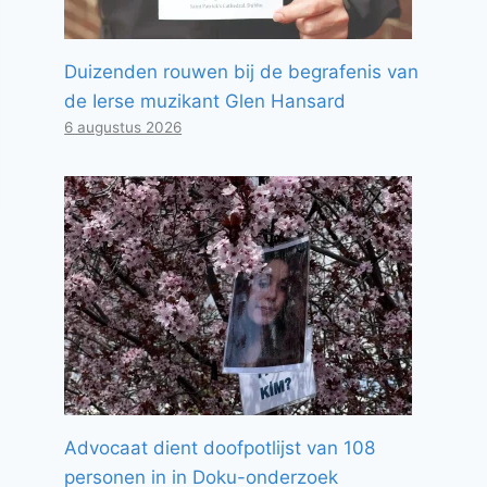
Duizenden rouwen bij de begrafenis van
de Ierse muzikant Glen Hansard
6 augustus 2026
Advocaat dient doofpotlijst van 108
personen in in Doku-onderzoek