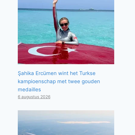
Şahika Ercümen wint het Turkse
kampioenschap met twee gouden
medailles
6 augustus 2026