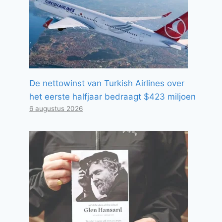
De nettowinst van Turkish Airlines over
het eerste halfjaar bedraagt ​​$423 miljoen
6 augustus 2026