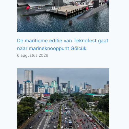
De maritieme editie van Teknofest gaat
naar marineknooppunt Gölcük
6 augustus 2026