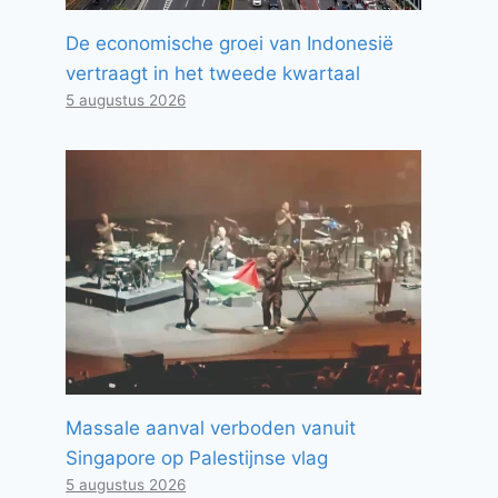
De economische groei van Indonesië
vertraagt ​​in het tweede kwartaal
5 augustus 2026
Massale aanval verboden vanuit
Singapore op Palestijnse vlag
5 augustus 2026