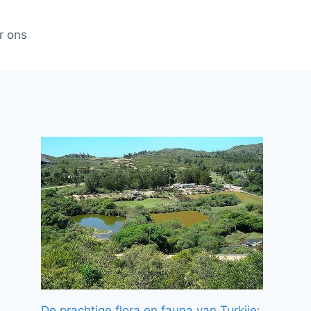
r ons
De prachtige flora en fauna van Turkije: