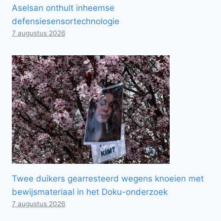
Aselsan onthult inheemse
defensiesensortechnologie
7 augustus 2026
Twee duikers gearresteerd wegens knoeien met
bewijsmateriaal in het Doku-onderzoek
7 augustus 2026