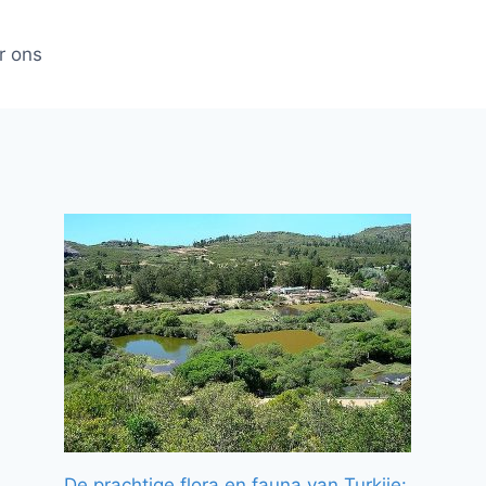
r ons
De prachtige flora en fauna van Turkije: