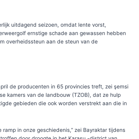
rlijk uitdagend seizoen, omdat lente vorst,
erweergolf ernstige schade aan gewassen hebben
om overheidssteun aan de steun van de
ril de producenten in 65 provincies treft, zei şemsi
kse kamers van de landbouw (TZOB), dat ze hulp
tigde gebieden die ook worden verstrekt aan die in
 ramp in onze geschiedenis,” zei Bayraktar tijdens
ffen door droogte in het Karasu -district van