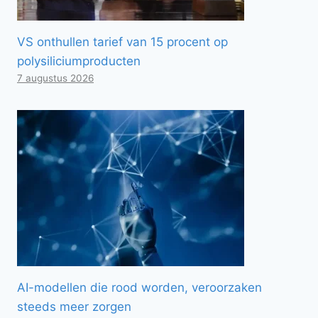
VS onthullen tarief van 15 procent op
polysiliciumproducten
7 augustus 2026
AI-modellen die rood worden, veroorzaken
steeds meer zorgen