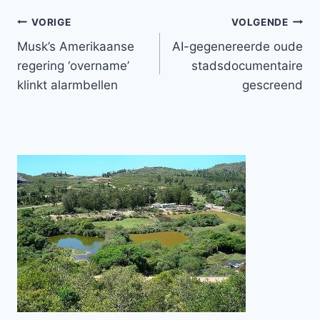
Bericht
VORIGE
VOLGENDE
Musk’s Amerikaanse
AI-gegenereerde oude
navigatie
regering ‘overname’
stadsdocumentaire
klinkt alarmbellen
gescreend