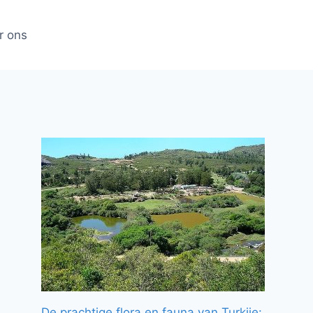
r ons
De prachtige flora en fauna van Turkije: