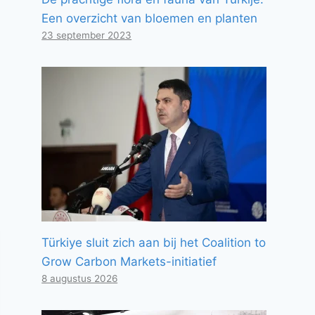
Een overzicht van bloemen en planten
23 september 2023
Türkiye sluit zich aan bij het Coalition to
Grow Carbon Markets-initiatief
8 augustus 2026