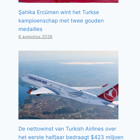
Şahika Ercümen wint het Turkse
kampioenschap met twee gouden
medailles
6 augustus 2026
De nettowinst van Turkish Airlines over
het eerste halfjaar bedraagt ​​$423 miljoen