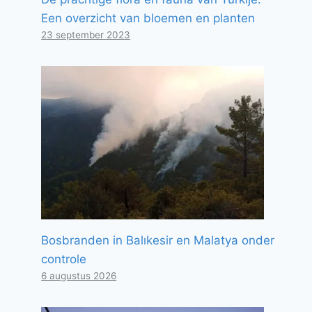
Een overzicht van bloemen en planten
23 september 2023
Bosbranden in Balıkesir en Malatya onder
controle
6 augustus 2026