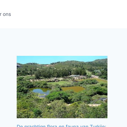
r ons
De prachtige flora en fauna van Turkije: