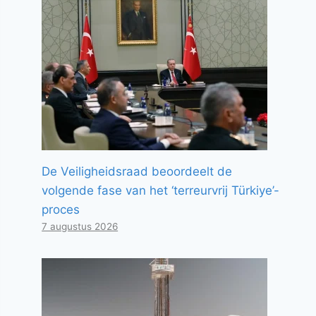
De Veiligheidsraad beoordeelt de
volgende fase van het ‘terreurvrij Türkiye’-
proces
7 augustus 2026