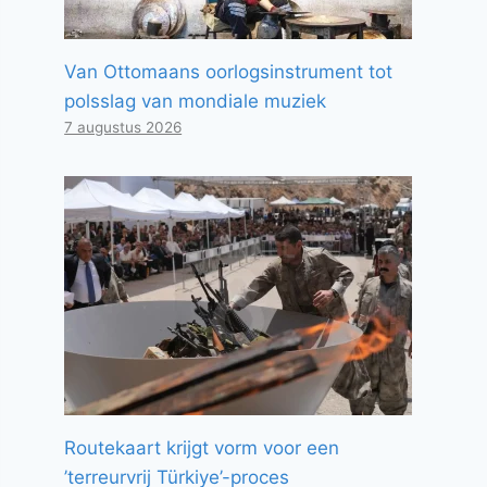
Van Ottomaans oorlogsinstrument tot
polsslag van mondiale muziek
7 augustus 2026
Routekaart krijgt vorm voor een
’terreurvrij Türkiye’-proces