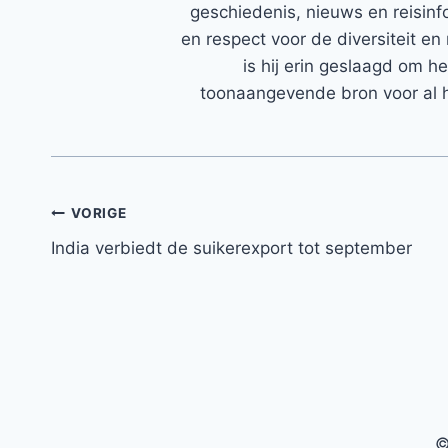
geschiedenis, nieuws en reisinfo
en respect voor de diversiteit en 
is hij erin geslaagd om h
toonaangevende bron voor al h
Bericht
VORIGE
India verbiedt de suikerexport tot september
navigatie
©