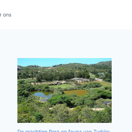
r ons
De prachtige flora en fauna van Turkije: