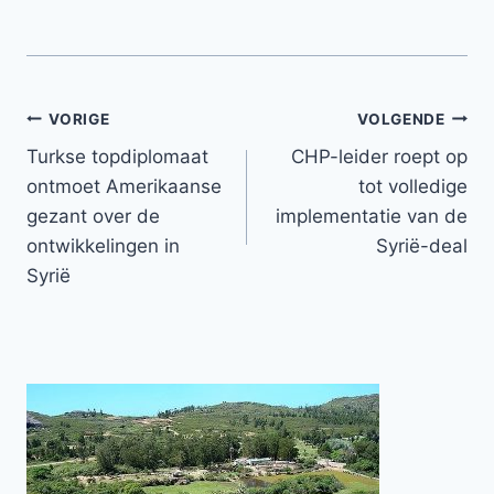
Bericht
VORIGE
VOLGENDE
Turkse topdiplomaat
CHP-leider roept op
navigatie
ontmoet Amerikaanse
tot volledige
gezant over de
implementatie van de
ontwikkelingen in
Syrië-deal
Syrië