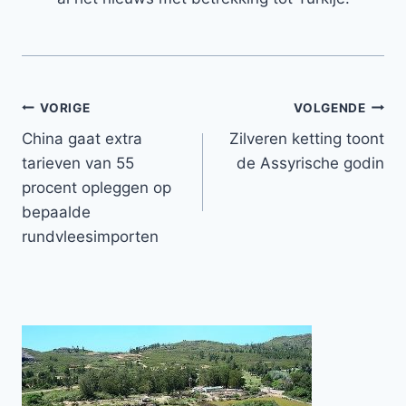
Bericht
VORIGE
VOLGENDE
China gaat extra
Zilveren ketting toont
navigatie
tarieven van 55
de Assyrische godin
procent opleggen op
bepaalde
rundvleesimporten