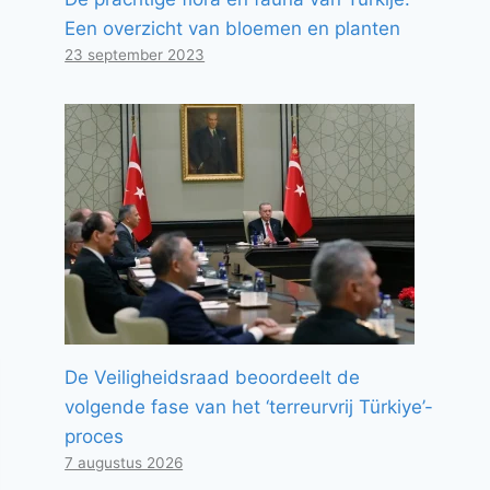
Een overzicht van bloemen en planten
23 september 2023
De Veiligheidsraad beoordeelt de
volgende fase van het ‘terreurvrij Türkiye’-
proces
7 augustus 2026