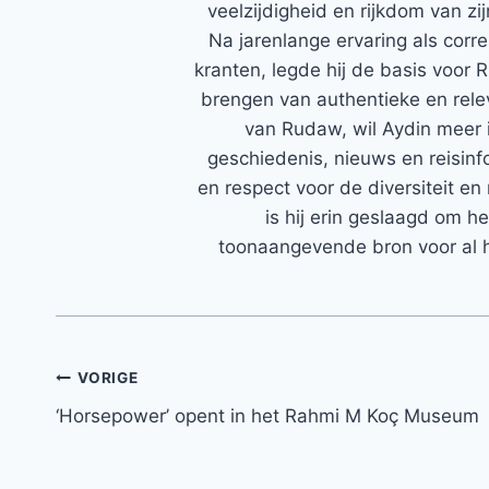
veelzijdigheid en rijkdom van zi
Na jarenlange ervaring als corr
kranten, legde hij de basis voor 
brengen van authentieke en rele
van Rudaw, wil Aydin meer 
geschiedenis, nieuws en reisinfo
en respect voor de diversiteit en 
is hij erin geslaagd om h
toonaangevende bron voor al h
Bericht
VORIGE
‘Horsepower’ opent in het Rahmi M Koç Museum
navigatie