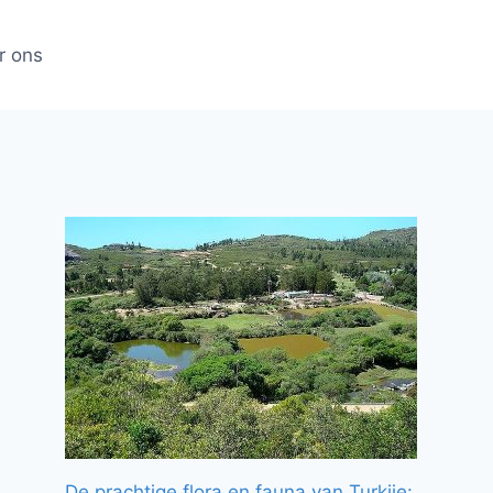
r ons
De prachtige flora en fauna van Turkije: