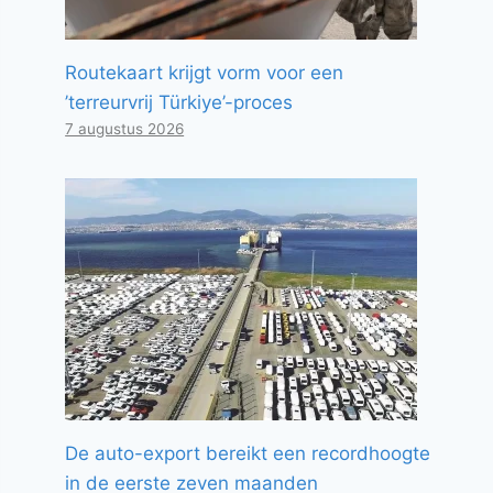
Routekaart krijgt vorm voor een
’terreurvrij Türkiye’-proces
7 augustus 2026
De auto-export bereikt een recordhoogte
in de eerste zeven maanden