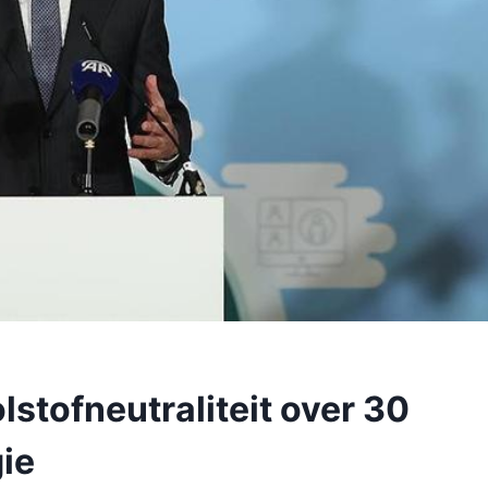
lstofneutraliteit over 30
gie