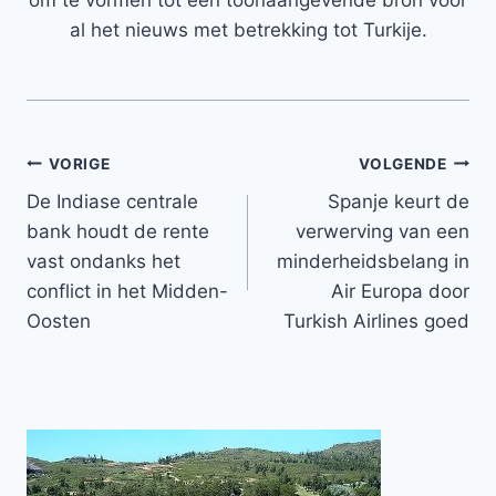
om te vormen tot een toonaangevende bron voor
al het nieuws met betrekking tot Turkije.
Bericht
VORIGE
VOLGENDE
De Indiase centrale
Spanje keurt de
navigatie
bank houdt de rente
verwerving van een
vast ondanks het
minderheidsbelang in
conflict in het Midden-
Air Europa door
Oosten
Turkish Airlines goed