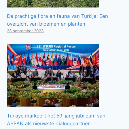
De prachtige flora en fauna van Turkije: Een
overzicht van bloemen en planten
23 september 2023
Türkiye markeert het 59-jarig jubileum van
ASEAN als nieuwste dialoogpartner