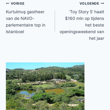
Bericht
VORIGE
VOLGENDE
Kurtulmuş gastheer
‘Toy Story 5’ haalt
navigatie
van de NAVO-
$160 mln op tijdens
parlementaire top in
het beste
Istanboel
openingsweekend van
het jaar