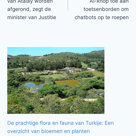
van Atalay worden
AI-knop toe aan
afgerond, zegt de
toetsenborden om
minister van Justitie
chatbots op te roepen
De prachtige flora en fauna van Turkije: Een
overzicht van bloemen en planten