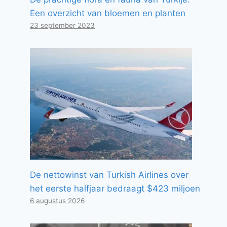
Een overzicht van bloemen en planten
23 september 2023
De nettowinst van Turkish Airlines over
het eerste halfjaar bedraagt ​​$423 miljoen
6 augustus 2026