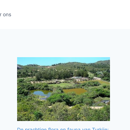
r ons
De prachtige flora en fauna van Turkije: