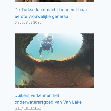
De Turkse luchtmacht benoemt haar
eerste vrouwelijke generaal
6 augustus 2026
Duikers verkennen het
onderwatererfgoed van Van Lake
6 augustus 2026