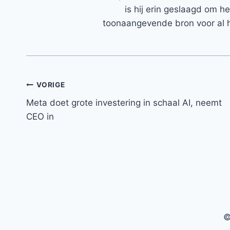
is hij erin geslaagd om h
toonaangevende bron voor al h
Bericht
VORIGE
Meta doet grote investering in schaal AI, neemt
navigatie
CEO in
©