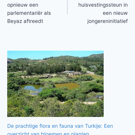
navigatie
opnieuw een
huisvestingssteun in
parlementariër als
een nieuw
Beyaz aftreedt
jongereninitiatief
De prachtige flora en fauna van Turkije: Een
overzicht van bloemen en planten