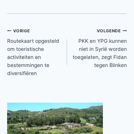
Bericht
VORIGE
VOLGENDE
Routekaart opgesteld
PKK en YPG kunnen
navigatie
om toeristische
niet in Syrië worden
activiteiten en
toegelaten, zegt Fidan
bestemmingen te
tegen Blinken
diversifiëren