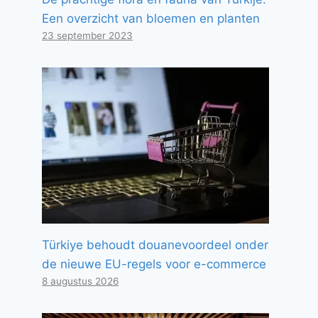
Een overzicht van bloemen en planten
23 september 2023
Türkiye behoudt douanevoordeel onder
de nieuwe EU-regels voor e-commerce
8 augustus 2026