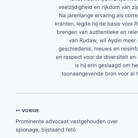
veelzijdigheid en rijkdom van zi
Na jarenlange ervaring als corr
kranten, legde hij de basis voor 
brengen van authentieke en rele
van Rudaw, wil Aydin meer 
geschiedenis, nieuws en reisinfo
en respect voor de diversiteit en 
is hij erin geslaagd om h
toonaangevende bron voor al h
Bericht
VORIGE
Prominente advocaat vastgehouden over
navigatie
spionage, bijstaand fetö