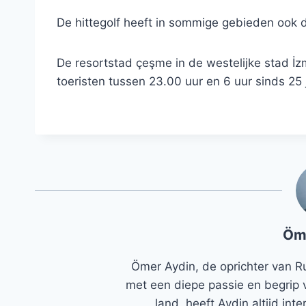
De hittegolf heeft in sommige gebieden ook 
De resortstad çeşme in de westelijke stad İ
toeristen tussen 23.00 uur en 6 uur sinds 25 j
Öm
Ömer Aydin, de oprichter van R
met een diepe passie en begrip 
land, heeft Aydin altijd in