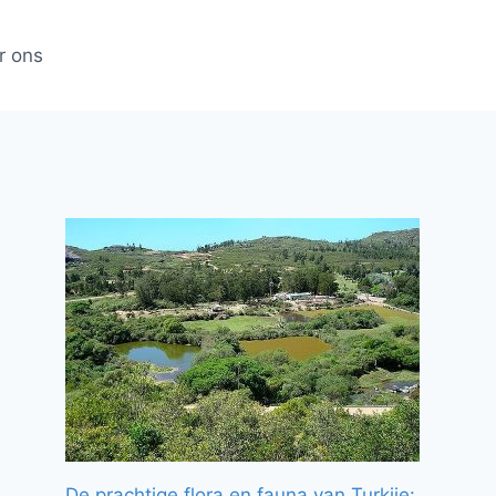
r ons
De prachtige flora en fauna van Turkije: