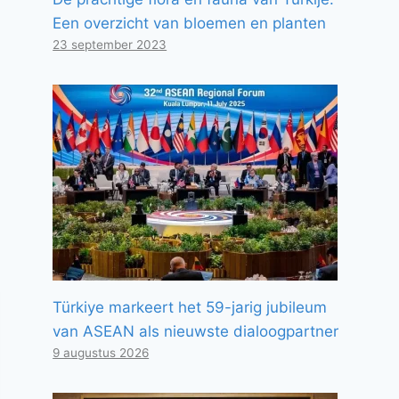
Een overzicht van bloemen en planten
23 september 2023
Türkiye markeert het 59-jarig jubileum
van ASEAN als nieuwste dialoogpartner
9 augustus 2026