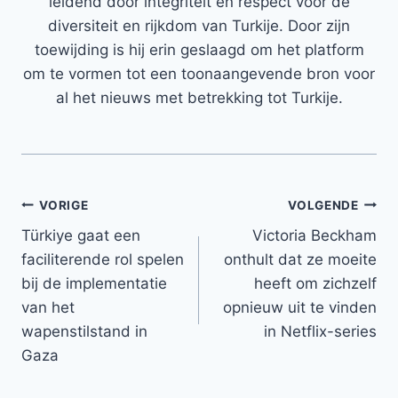
leidend door integriteit en respect voor de
diversiteit en rijkdom van Turkije. Door zijn
toewijding is hij erin geslaagd om het platform
om te vormen tot een toonaangevende bron voor
al het nieuws met betrekking tot Turkije.
Bericht
VORIGE
VOLGENDE
Türkiye gaat een
Victoria Beckham
navigatie
faciliterende rol spelen
onthult dat ze moeite
bij de implementatie
heeft om zichzelf
van het
opnieuw uit te vinden
wapenstilstand in
in Netflix-series
Gaza