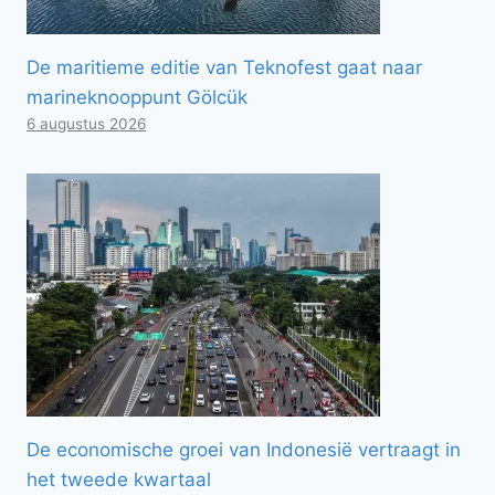
De maritieme editie van Teknofest gaat naar
marineknooppunt Gölcük
6 augustus 2026
De economische groei van Indonesië vertraagt ​​in
het tweede kwartaal