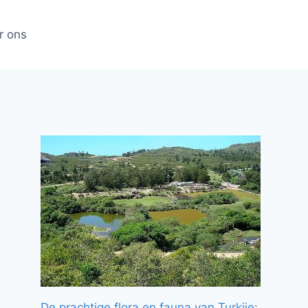
r ons
De prachtige flora en fauna van Turkije: