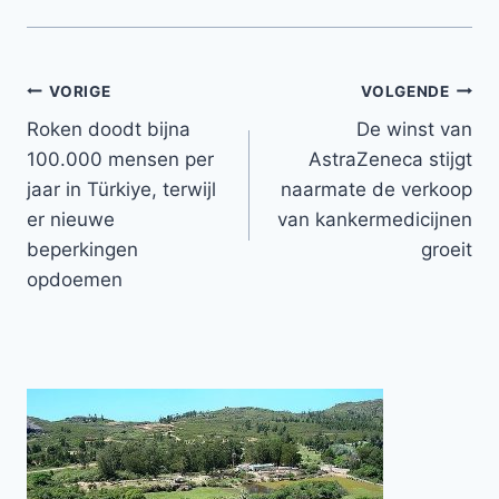
Bericht
VORIGE
VOLGENDE
Roken doodt bijna
De winst van
navigatie
100.000 mensen per
AstraZeneca stijgt
jaar in Türkiye, terwijl
naarmate de verkoop
er nieuwe
van kankermedicijnen
beperkingen
groeit
opdoemen