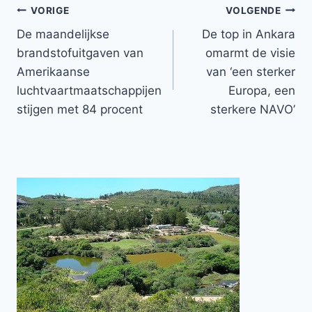
Bericht
VORIGE
VOLGENDE
De maandelijkse
De top in Ankara
navigatie
brandstofuitgaven van
omarmt de visie
Amerikaanse
van ‘een sterker
luchtvaartmaatschappijen
Europa, een
stijgen met 84 procent
sterkere NAVO’