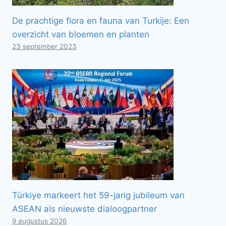
De prachtige flora en fauna van Turkije: Een
overzicht van bloemen en planten
23 september 2023
Türkiye markeert het 59-jarig jubileum van
ASEAN als nieuwste dialoogpartner
9 augustus 2026