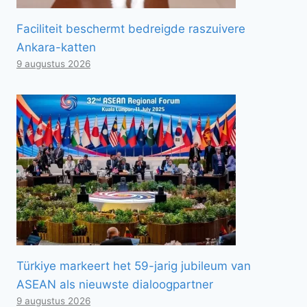
Faciliteit beschermt bedreigde raszuivere
Ankara-katten
9 augustus 2026
Türkiye markeert het 59-jarig jubileum van
ASEAN als nieuwste dialoogpartner
9 augustus 2026