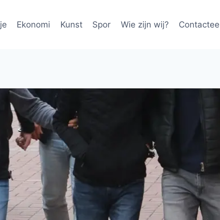
je
Ekonomi
Kunst
Spor
Wie zijn wij?
Contactee