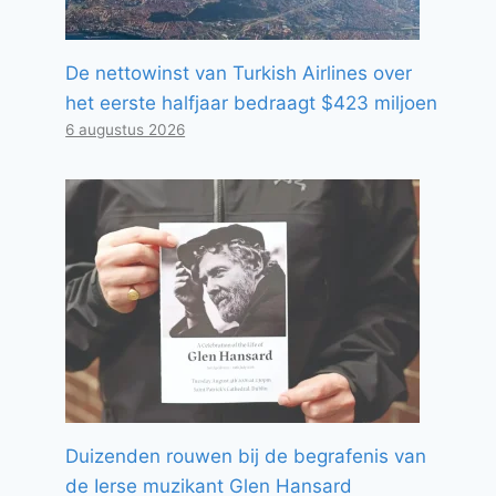
De nettowinst van Turkish Airlines over
het eerste halfjaar bedraagt ​​$423 miljoen
6 augustus 2026
Duizenden rouwen bij de begrafenis van
de Ierse muzikant Glen Hansard