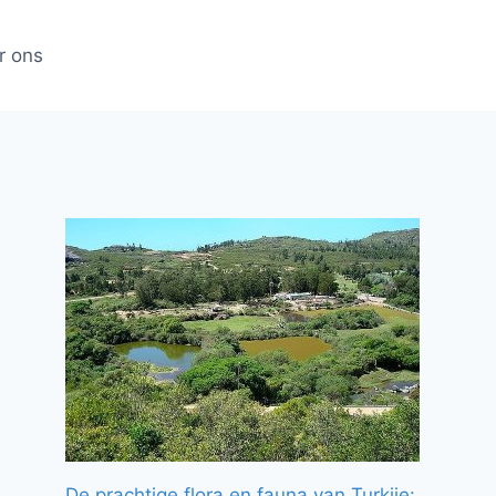
r ons
De prachtige flora en fauna van Turkije: