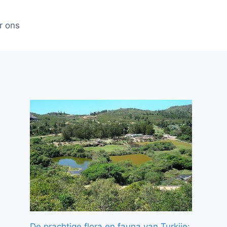
r ons
De prachtige flora en fauna van Turkije: