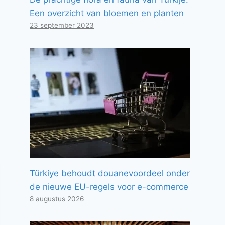
Een overzicht van bloemen en planten
23 september 2023
Türkiye behoudt douanevoordeel onder
de nieuwe EU-regels voor e-commerce
8 augustus 2026