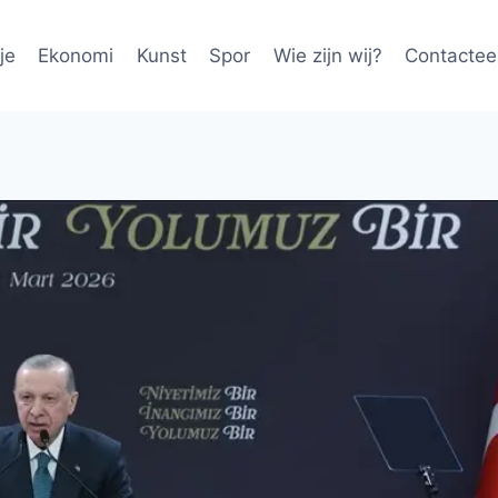
je
Ekonomi
Kunst
Spor
Wie zijn wij?
Contactee