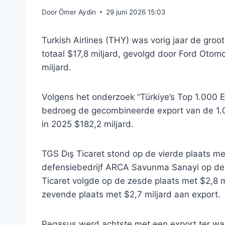
Door
Ömer Aydin
29 juni 2026 15:03
Turkish Airlines (THY) was vorig jaar de groo
totaal $17,8 miljard, gevolgd door Ford Otom
miljard.
Volgens het onderzoek “Türkiye’s Top 1.000 
bedroeg de gecombineerde export van de 1.0
in 2025 $182,2 miljard.
TGS Dış Ticaret stond op de vierde plaats met
defensiebedrijf ARCA Savunma Sanayi op de vi
Ticaret volgde op de zesde plaats met $2,8 mi
zevende plaats met $2,7 miljard aan export.
Pegasus werd achtste met een export ter waa