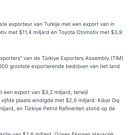
tste exporteur van Turkije met een export van in
otiv met $11,4 miljard en Toyota Otomotiv met $3,9
Exporters” van de Türkiye Exporters Assembly (TIM)
00 grootste exporterende bedrijven van het land
 een export van $3,2 miljard, terwijl
jfde plaats eindigde met $2,9 miljard. Kibar Dış
ljard, en Türkiye Petrol Rafinerileri stond op de
rde van $2,6 miljard, Güneş Ekspres Havacılık