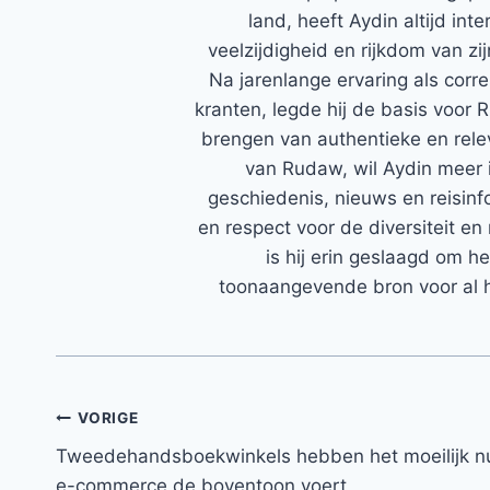
land, heeft Aydin altijd in
veelzijdigheid en rijkdom van zi
Na jarenlange ervaring als corr
kranten, legde hij de basis voor 
brengen van authentieke en rele
van Rudaw, wil Aydin meer 
geschiedenis, nieuws en reisinfo
en respect voor de diversiteit en 
is hij erin geslaagd om h
toonaangevende bron voor al h
Bericht
VORIGE
Tweedehandsboekwinkels hebben het moeilijk n
navigatie
e-commerce de boventoon voert