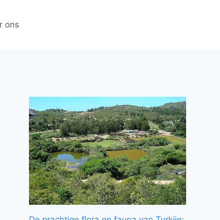
r ons
De prachtige flora en fauna van Turkije: