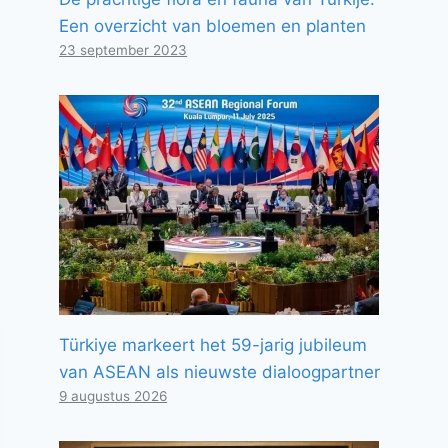
Een overzicht van bloemen en planten
23 september 2023
Türkiye markeert het 59-jarig jubileum
van ASEAN als nieuwste dialoogpartner
9 augustus 2026