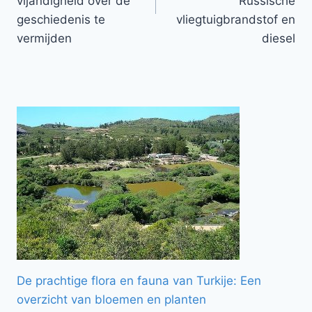
vijandigheid over de
Russische
geschiedenis te
vliegtuigbrandstof en
vermijden
diesel
De prachtige flora en fauna van Turkije: Een
overzicht van bloemen en planten