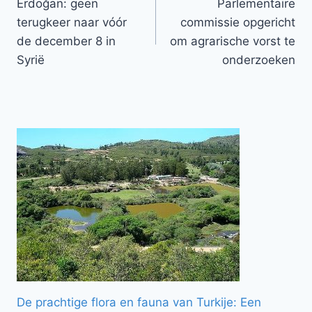
Erdoğan: geen
Parlementaire
navigatie
terugkeer naar vóór
commissie opgericht
de december 8 in
om agrarische vorst te
Syrië
onderzoeken
De prachtige flora en fauna van Turkije: Een