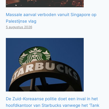
Massale aanval verboden vanuit Singapore op
Palestijnse vlag
5 augustus 2026
De Zuid-Koreaanse politie doet een inval in het
hoofdkantoor van Starbucks vanwege het ‘Tank