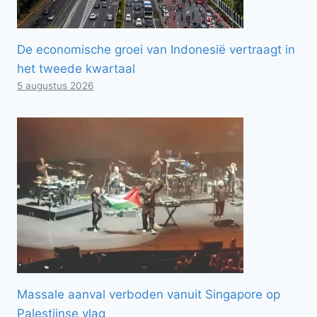
De economische groei van Indonesië vertraagt ​​in
het tweede kwartaal
5 augustus 2026
Massale aanval verboden vanuit Singapore op
Palestijnse vlag