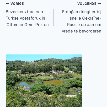
Bericht
VORIGE
VOLGENDE
Bezoekers traceren
Erdoğan dringt er bij
navigatie
Turkse voetafdruk in
snelle Oekraïne-
‘Ottoman Gem’ Prizren
Russië op aan om
vrede te bevorderen