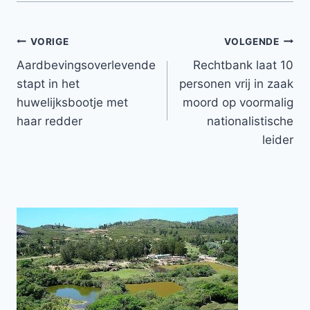
Bericht
VORIGE
VOLGENDE
Aardbevingsoverlevende
Rechtbank laat 10
navigatie
stapt in het
personen vrij in zaak
huwelijksbootje met
moord op voormalig
haar redder
nationalistische
leider