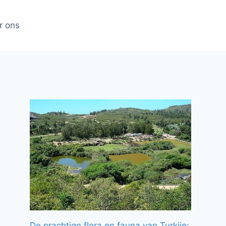
r ons
De prachtige flora en fauna van Turkije: