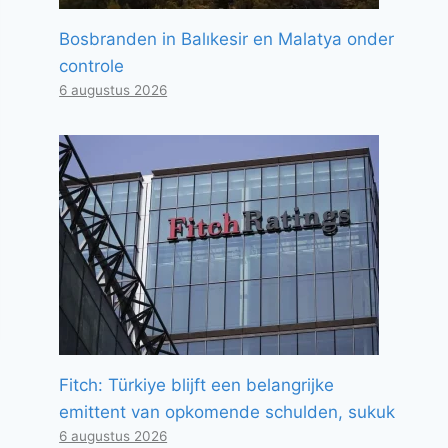
Bosbranden in Balıkesir en Malatya onder
controle
6 augustus 2026
Fitch: Türkiye blijft een belangrijke
emittent van opkomende schulden, sukuk
6 augustus 2026