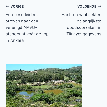
Bericht
VORIGE
VOLGENDE
Europese leiders
Hart- en vaatziekten
navigatie
streven naar een
belangrijkste
verenigd NAVO-
doodsoorzaken in
standpunt vóór de top
Türkiye: gegevens
in Ankara