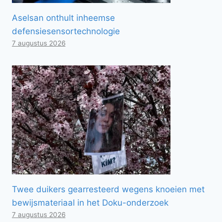
Aselsan onthult inheemse
defensiesensortechnologie
7 augustus 2026
Twee duikers gearresteerd wegens knoeien met
bewijsmateriaal in het Doku-onderzoek
7 augustus 2026