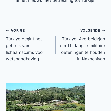
al het nieuws met betrekking tot Turkije.
Bericht
VORIGE
VOLGENDE
Türkiye begint het
Türkiye, Azerbeidzjan
navigatie
gebruik van
om 11-daagse militaire
lichaamscams voor
oefeningen te houden
wetshandhaving
in Nakhchivan