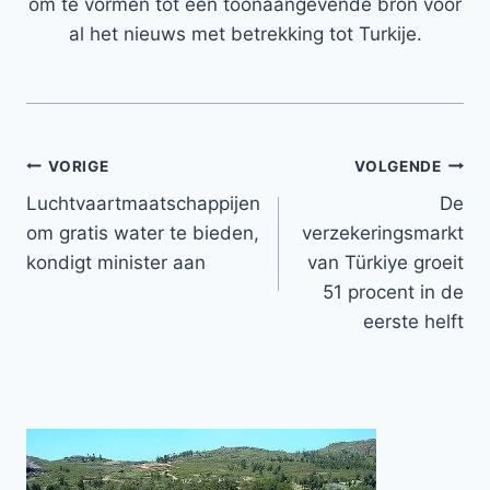
om te vormen tot een toonaangevende bron voor
al het nieuws met betrekking tot Turkije.
Bericht
VORIGE
VOLGENDE
Luchtvaartmaatschappijen
De
navigatie
om gratis water te bieden,
verzekeringsmarkt
kondigt minister aan
van Türkiye groeit
51 procent in de
eerste helft