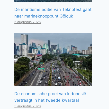
De maritieme editie van Teknofest gaat
naar marineknooppunt Gölcük
6 augustus 2026
De economische groei van Indonesië
vertraagt ​​in het tweede kwartaal
5 augustus 2026