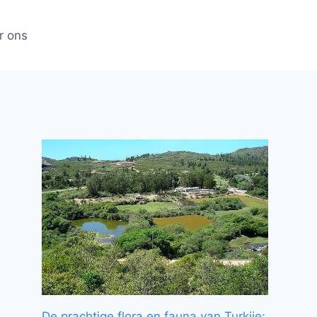
r ons
De prachtige flora en fauna van Turkije: