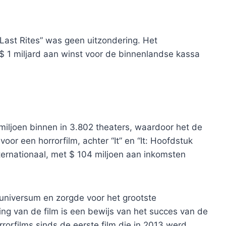
: Last Rites” was geen uitzondering. Het
 1 miljard aan winst voor de binnenlandse kassa
 miljoen binnen in 3.802 theaters, waardoor het de
or een horrorfilm, achter “It” en “It: Hoofdstuk
nternationaal, met $ 104 miljoen aan inkomsten
 -universum en zorgde voor het grootste
ng van de film is een bewijs van het succes van de
rrorfilms sinds de eerste film die in 2013 werd