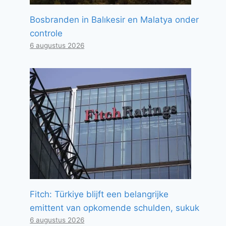
Bosbranden in Balıkesir en Malatya onder
controle
6 augustus 2026
Fitch: Türkiye blijft een belangrijke
emittent van opkomende schulden, sukuk
6 augustus 2026