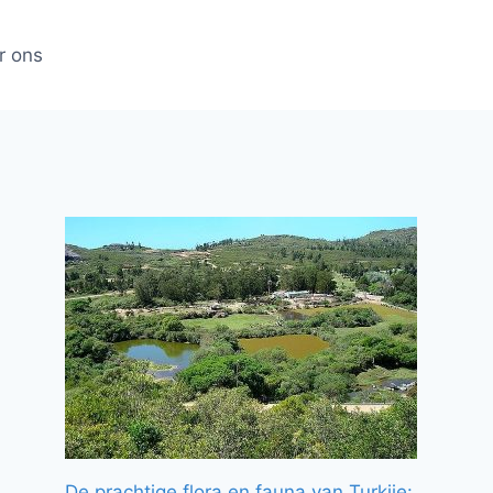
r ons
De prachtige flora en fauna van Turkije: