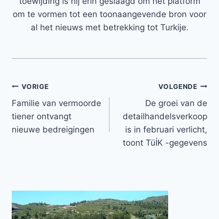
toewijding is hij erin geslaagd om het platform
om te vormen tot een toonaangevende bron voor
al het nieuws met betrekking tot Turkije.
Bericht
VORIGE
VOLGENDE
Familie van vermoorde
De groei van de
navigatie
tiener ontvangt
detailhandelsverkoop
nieuwe bedreigingen
is in februari verlicht,
toont TüİK -gegevens