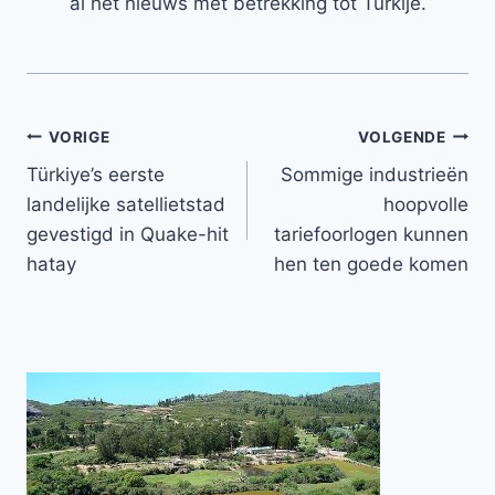
al het nieuws met betrekking tot Turkije.
Bericht
VORIGE
VOLGENDE
Türkiye’s eerste
Sommige industrieën
navigatie
landelijke satellietstad
hoopvolle
gevestigd in Quake-hit
tariefoorlogen kunnen
hatay
hen ten goede komen