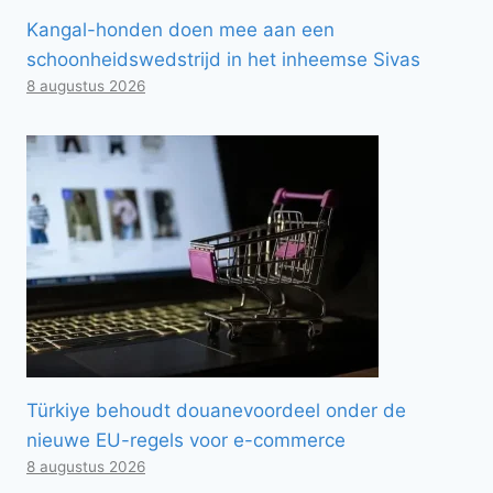
Kangal-honden doen mee aan een
schoonheidswedstrijd in het inheemse Sivas
8 augustus 2026
Türkiye behoudt douanevoordeel onder de
nieuwe EU-regels voor e-commerce
8 augustus 2026