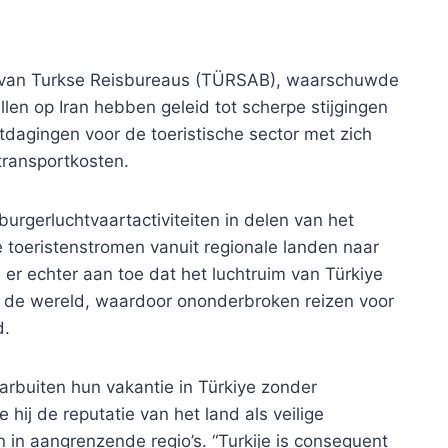
ing van Turkse Reisbureaus (TÜRSAB), waarschuwde
len op Iran hebben geleid tot scherpe stijgingen
itdagingen voor de toeristische sector met zich
ransportkosten.
burgerluchtvaartactiviteiten in delen van het
toeristenstromen vanuit regionale landen naar
e er echter aan toe dat het luchtruim van Türkiye
an de wereld, waardoor ononderbroken reizen voor
d.
aarbuiten hun vakantie in Türkiye zonder
ij de reputatie van het land als veilige
in aangrenzende regio’s. “Turkije is consequent