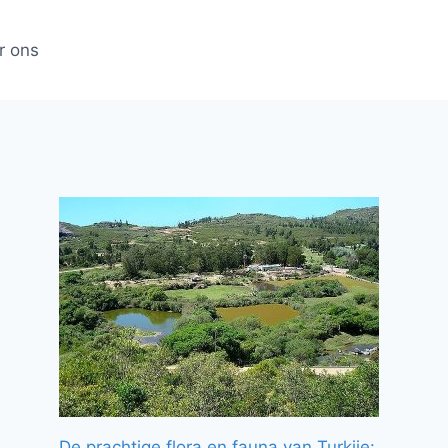
r ons
De prachtige flora en fauna van Turkije: