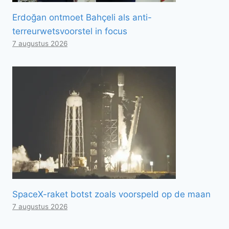
Erdoğan ontmoet Bahçeli als anti-
terreurwetsvoorstel in focus
7 augustus 2026
SpaceX-raket botst zoals voorspeld op de maan
7 augustus 2026