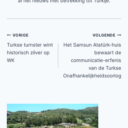
al het nieuws met betrekking tot Turkije.
Bericht
VORIGE
VOLGENDE
Turkse turnster wint
Het Samsun Atatürk-huis
navigatie
historisch zilver op
bewaart de
WK
communicatie-erfenis
van de Turkse
Onafhankelijkheidsoorlog